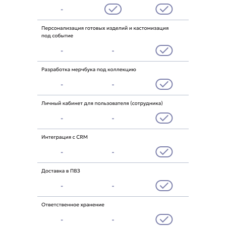
КОНТАКТЫ
Обсудить запуск
мерчшопа
+7 931 951-45-16
Оставьте свою заявку и наш менеджер
свяжется с вами как можно скорее
ZAKAZ@AVRORASTORE.RU
Офис Москва:
1-я улица Ямского Поля, д. 17, к. 12, офис 8
Офис Санкт-Петербург:
ул. Киевская, д. 6, БЦ «Киевская 6», офис 102