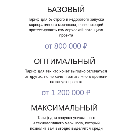
БАЗОВЫЙ
Тариф для быстрого и недорогого запуска
корпоративного мерчшопа, позволяющий
Как добраться
протестировать коммерческий потенциал
проекта
РПК Аврора
от 800 000 ₽
ОПТИМАЛЬНЫЙ
Контакты и адреса
Тариф для тех кто хочет выгодно отличаться
от других, но не хочет тратить много времени
на запуск проекта
Офис СПб
Офис Москва
Я согласен с
политикой конфиденциальности
улица Киевская, д. 6,
1-я ул. Ямского Поля, д. 1, корп.
от 1 200 000 ₽
БЦ «Киевская 6» офис 102
1, комплекс SLAVA
Я согласен с
персональной обработкой данных
МАКСИМАЛЬНЫЙ
Производство СПб
Почта
Отправить заявку
пр. Обуховской Обороны 72,
zakaz@avrorastore.ru
Тариф для запуска уникального
лит. «‎О»‎
и технологичного мерчшопа, который
позволит вам выгодно выделятся среди