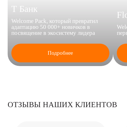
Производство СПб
Почта
пр. Обуховской Обороны 72,
zakaz@avrorastore.ru
лит. «‎О»‎
Телефоны
+7 (952) 228 66 43
Оставляя заявки на нашем сайте, Вы соглашаетесь
с
политикой конфиденциальности
© 2024 Avrora
Privacy Policy