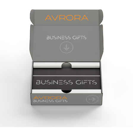
СТОИМОСТЬ УСЛУГ
Разработка концепции подарочного
кейса "LIGHT"
Подборка продукции, дизайн и визуализация для
трех видов сувенирной продукции
Анализ и брендинг
30 000 руб
Креативная концепция
Разработка концепции подарочного
кейса "OPTIMA"
Подборка продукции, дизайн и визуализация пяти
видов сувенирной продукции
Дизайн и прототипирование