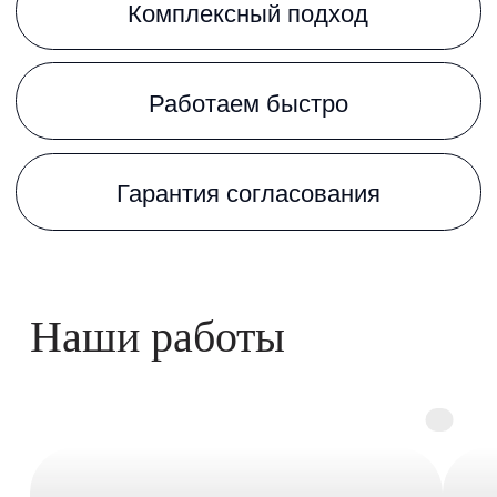
Офис Санкт-Петербург:
ул. Киевская, д. 6, БЦ «Киевская 6», офис 102
Я согласен с
политикой конфиденциальности
Я согласен с
персональной обработкой данных
Как добраться
РПК Аврора
Отправить заявку
Контакты и адреса
Офис СПб
Офис Москва
улица Киевская, д. 6,
1-я ул. Ямского Поля, д. 1, корп.
БЦ «Киевская 6» офис 102
1, комплекс SLAVA