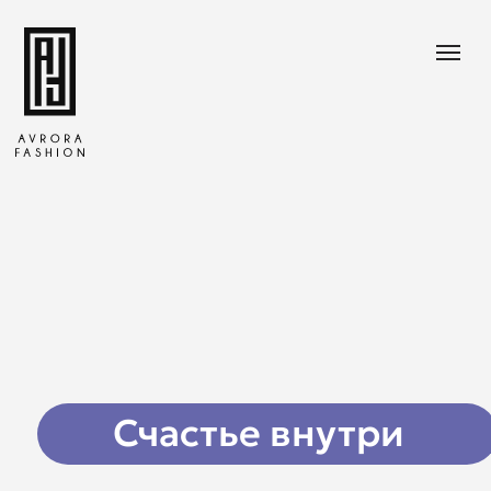
Счастье внутри
64
довольных
партнеров
5