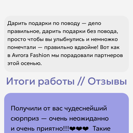
Security Vision
Получила подарочек 😍💙 Спасибо
большое, очень классная
коробочка, и наполнение, и этот
инста бантик — топ🎀
Евгения
Biocad
КОНТАКТЫ
Обсудить запуск