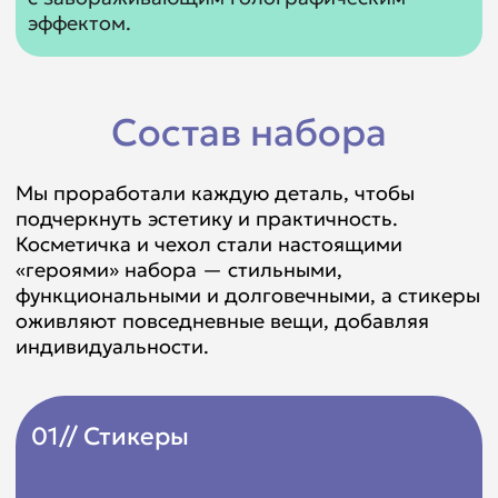
02// Косметичка
03// Чехол
04// Открытка
Открытка с голографией стала изюминкой,
напоминая, что даже в самой серой осени