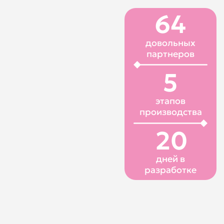
этапов
производства
20
дней в
разработке
Мы вдохновились осенней атмосферой
уюта и создали набор, который словно
обнимает своего получателя.
В нём — всё, чтобы почувствовать внимание
и вдохновение: стильные UV DTF стикеры