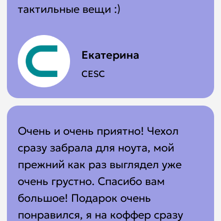
мерчшопа
+7 931 951-45-16
Оставьте свою заявку и наш менеджер
свяжется с вами как можно скорее
ZAKAZ@AVRORASTORE.RU
Офис Москва:
1-я улица Ямского Поля, д. 17, к. 12, офис 8
Офис Санкт-Петербург:
ул. Киевская, д. 6, БЦ «Киевская 6», офис 102
Как добраться
РПК Аврора
Контакты и адреса