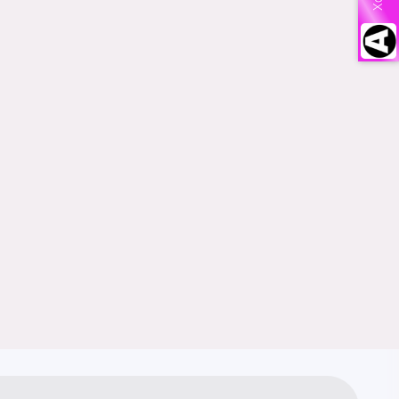
й заботится
овом проекте!