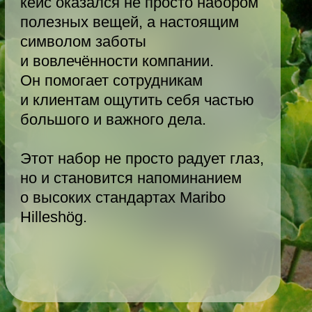
бор не просто радует глаз,
тановится напоминанием
их стандартах Maribo
g.