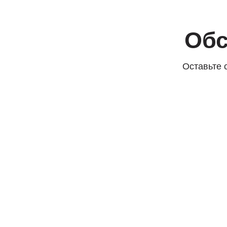
Я 
Контакты и адреса
Офис СПб
Офис Москва
улица Киевская, д. 6,
1-я ул. Ямского Поля, д. 1, корп. 1,
БЦ «Киевская 6» офис 102
комплекс SLAVA
Как добраться
Как добраться