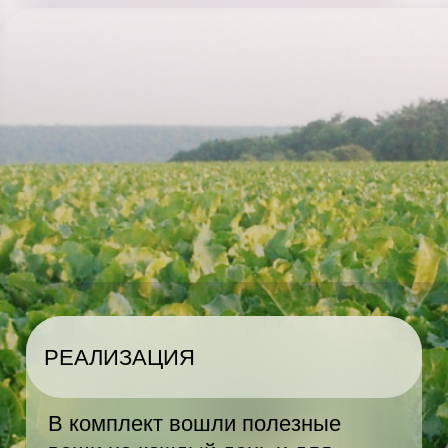
РЕАЛИЗАЦИЯ
ЭМОЦИ
В комплект вошли полезные
Резуль
вещи на каждый день и для
кейс ок
отдыха: шопер для покупок или
полезн
документов, powerbank для тех,
символ
кто всегда на связи, термокружка
и вовле
и бутылка для сохранения
Он пом
напитков в нужной температуре,
и клиен
а также сумка для удобства
большог
в дороге.