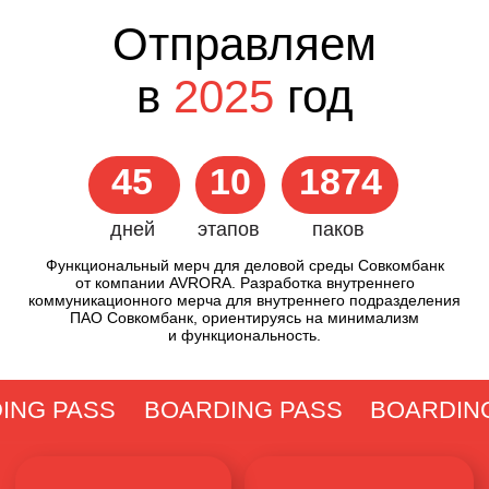
дней
этапов
паков
Функциональный мерч для деловой среды Совкомбанк
от компании AVRORA. Разработка внутреннего
коммуникационного мерча для внутреннего подразделения
ПАО Совкомбанк, ориентируясь на минимализм
и функциональность.
ING PASS
BOARDING PASS
BOARDING PASS
BOARD
Стандартный набор включает в себя подарочный
кейс с яркими и полезными предметами для