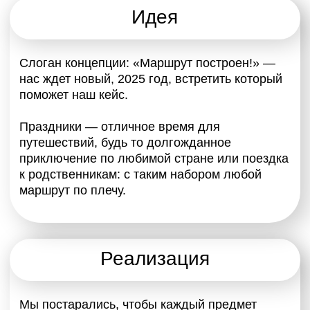
Итог
У нас получилась эксклюзивная коллекция,
мотивирующая ярко и со вкусом встретить
Новый год.
Кейс станет лучшим спутником в любом
путешествии, подарит множество позитивных
эмоций и зарядит на весь следующий год.
Состав кейса
Подушка
Бирка
Чехол для чемодана
Маска для сна
Обложка на паспорт
Открытка х2
Подарочный кейс х2
Косметичка