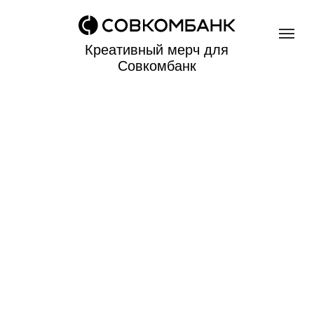
Креативный мерч для
Совкомбанк
Отправляем
в
2025
год
45
10
1874