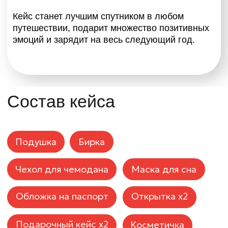
КОНТАКТЫ
Обсудить запуск
мерчшопа
+7 931 951-45-16
Оставьте свою заявку и наш менеджер
свяжется с вами как можно скорее
ZAKAZ@AVRORASTORE.RU
Офис Москва:
1-я улица Ямского Поля, д. 17, к. 12, офис 8
Офис Санкт-Петербург:
ул. Киевская, д. 6, БЦ «Киевская 6», офис 102
Как добраться
РПК Аврора